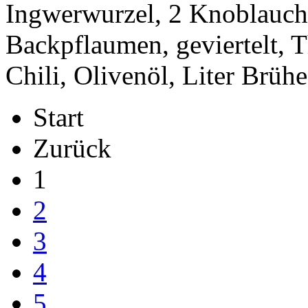
Ingwerwurzel, 2 Knoblauchz
Backpflaumen, geviertelt, 
Chili, Olivenöl, Liter Brüh
Start
Zurück
1
2
3
4
5